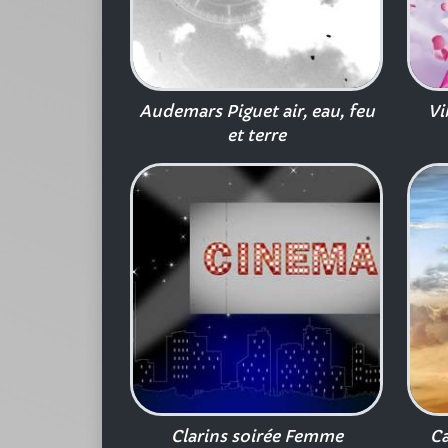
Audemars Piguet air, eau, feu
Vi
et terre
Clarins soirée Femme
Ca