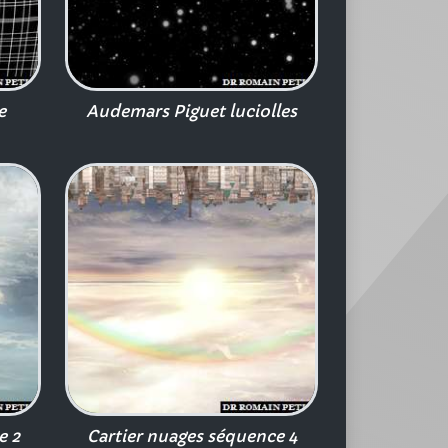
e
Audemars Piguet luciolles
e 2
Cartier nuages séquence 4