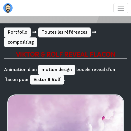
Portfolio
Toutes les références
compositing
VIKTOR & ROLF REVEAL FLACON
Animation d'un
boucle reveal d'un
motion design
flacon pour
.
Viktor & Rolf