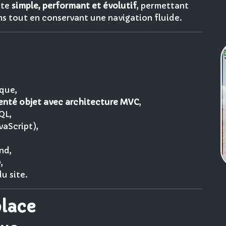
ite
simple, performant et évolutif
, permettant
s tout en conservant une navigation fluide.
que,
enté objet avec architecture MVC
,
QL,
vaScript),
nd,
,
u site.
place