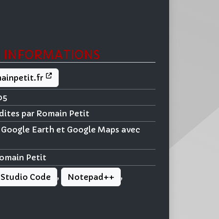
 INFORMATIONS
ainpetit.fr
05
édites par Romain Petit
 Google Earth et Google Maps avec
omain Petit
,
,
 Studio Code
Notepad++