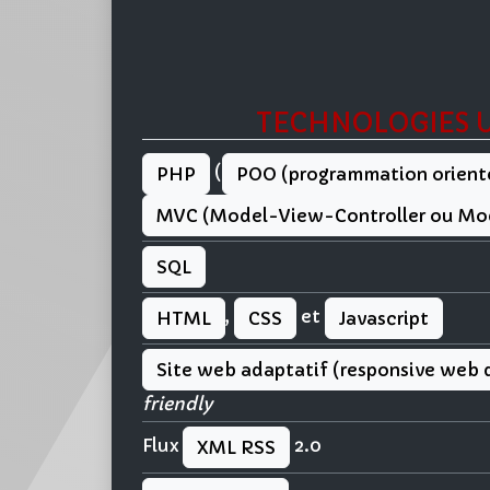
TECHNOLOGIES U
(
PHP
POO (programmation orient
MVC (Model-View-Controller ou Mo
SQL
,
et
HTML
CSS
Javascript
Site web adaptatif (responsive web 
friendly
Flux
2.0
XML RSS