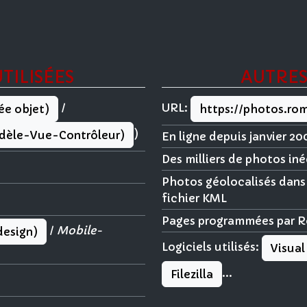
TILISÉES
AUTRES
/
URL:
ée objet)
https://photos.rom
)
dèle-Vue-Contrôleur)
En ligne depuis janvier 20
Des milliers de photos in
Photos géolocalisés dans
fichier KML
Pages programmées par R
/
Mobile-
design)
Logiciels utilisés:
Visual
...
Filezilla