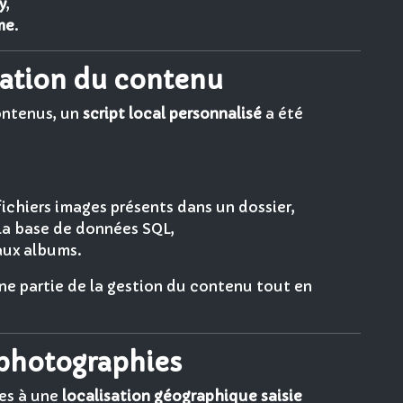
y
,
me
.
sation du contenu
contenus, un
script local personnalisé
a été
chiers images présents dans un dossier,
 la base de données SQL,
aux albums.
e partie de la gestion du contenu tout en
 photographies
es à une
localisation géographique saisie