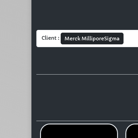
Client :
Merck MilliporeSigma