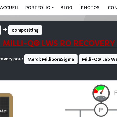
ACCUEIL
PORTFOLIO
BLOG
PHOTOS
CO
compositing
MILLI-Q® LWS RO RECOVERY
overy
pour
Merck MilliporeSigma
Milli-Q® Lab Wa