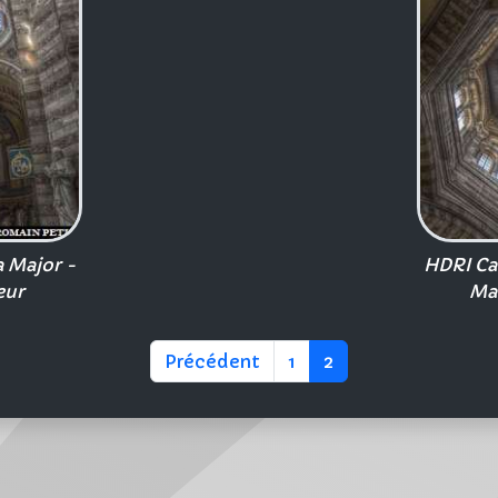
a Major -
HDRI Cat
eur
Mar
Précédent
1
2