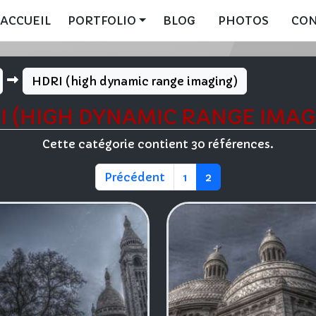
ACCUEIL
PORTFOLIO
BLOG
PHOTOS
CO
HDRI (high dynamic range imaging)
I (HIGH DYNAMIC RANGE IMAG
Cette catégorie contient 30 références.
Précédent
1
2