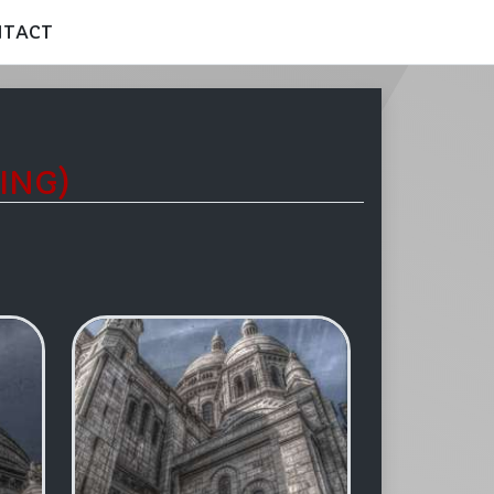
NTACT
ING)