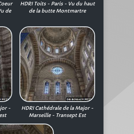
Coeur
HDRI Toits - Paris - Vu du haut
Vu de
de la butte Montmartre
jor -
HDRI Cathédrale de la Major -
est
Marseille - Transept Est