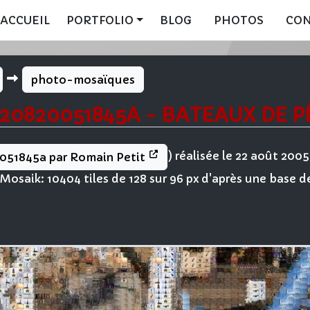
ACCUEIL
PORTFOLIO
BLOG
PHOTOS
CO
photo-mosaïques
0820051845A - BATEAUX DE P
) réalisée le 22 août 20
051845a par Romain Petit
osaik: 10404 tiles de 128 sur 96 px d'après une base