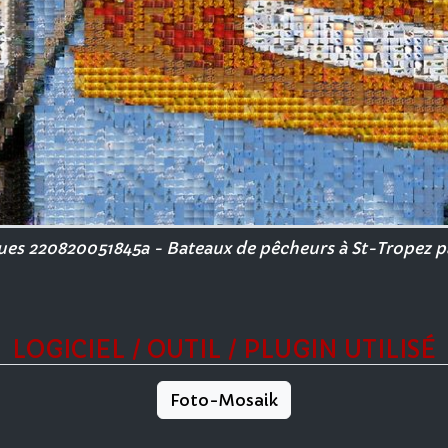
s 220820051845a - Bateaux de pêcheurs à St-Tropez p
LOGICIEL / OUTIL / PLUGIN UTILISÉ
Foto-Mosaik